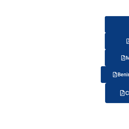
M
Beni
C